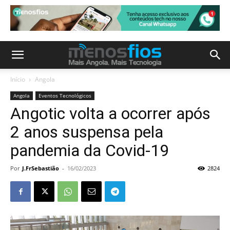
Início
Angola
Angola
Eventos Tecnológicos
Angotic volta a ocorrer após
2 anos suspensa pela
pandemia da Covid-19
Por
J.FrSebastião
-
16/02/2023
2824