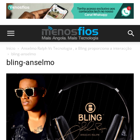
Início
Anselmo Ralph Vs Tecnologia , a Bling proporciona a interacção
bling-anselmo
bling-anselmo