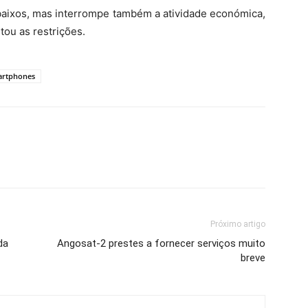
 baixos, mas interrompe também a atividade económica,
ou as restrições.
artphones
Próximo artigo
da
Angosat-2 prestes a fornecer serviços muito
breve