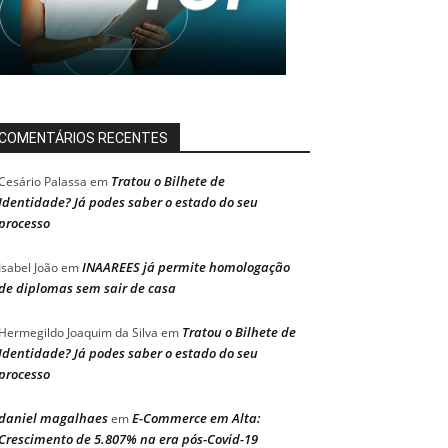
COMENTÁRIOS RECENTES
Tratou o Bilhete de
Cesário Palassa
em
Identidade? Já podes saber o estado do seu
processo
INAAREES já permite homologação
Isabel João
em
de diplomas sem sair de casa
Tratou o Bilhete de
Hermegildo Joaquim da Silva
em
Identidade? Já podes saber o estado do seu
processo
daniel magalhaes
E-Commerce em Alta:
em
Crescimento de 5.807% na era pós-Covid-19