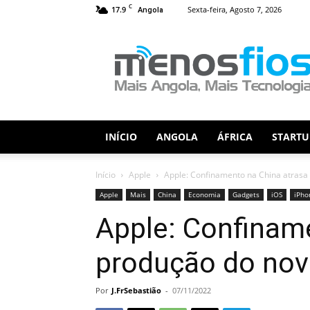
C
17.9
Sexta-feira, Agosto 7, 2026
Angola
Menos
Fios
INÍCIO
ANGOLA
ÁFRICA
STARTU
Início
Apple
Apple: Confinamento na China atrasa
Apple
Mais
China
Economia
Gadgets
iOS
iPho
Apple: Confinam
produção do nov
Por
J.FrSebastião
-
07/11/2022