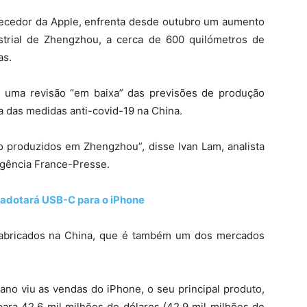
rnecedor da Apple, enfrenta desde outubro um aumento
trial de Zhengzhou, a cerca de 600 quilómetros de
as.
uma revisão “em baixa” das previsões de produção
a das medidas anti-covid-19 na China.
 produzidos em Zhengzhou”, disse Ivan Lam, analista
agência France-Presse.
 adotará USB-C para o iPhone
fabricados na China, que é também um dos mercados
ano viu as vendas do iPhone, o seu principal produto,
a 42,6 mil milhões de dólares (42,9 mil milhões de