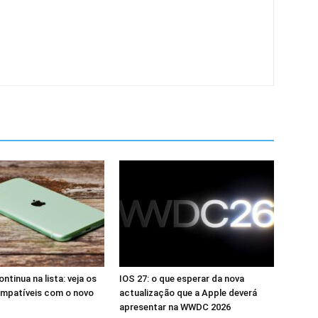
ntinua na lista: veja os
IOS 27: o que esperar da nova
mpatíveis com o novo
actualização que a Apple deverá
apresentar na WWDC 2026