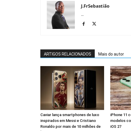
J.FrSebastião
...
ARTIGOS RELACIONADOS
Mais do autor
Caviar lança smartphones de luxo
iPhone 11 co
inspirados em Messi e Cristiano
modelos co
Ronaldo por mais de 10 milhões de
iOS 27