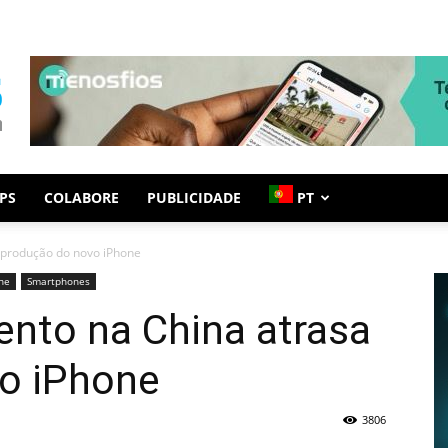
PS
COLABORE
PUBLICIDADE
PT
 produção do novo iPhone
ne
Smartphones
ento na China atrasa
o iPhone
3806