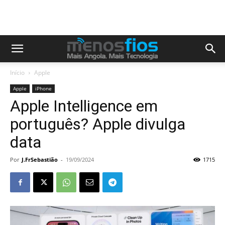
Início
Apple
Apple
iPhone
Apple Intelligence em
português? Apple divulga
data
Por
J.FrSebastião
-
19/09/2024
1715