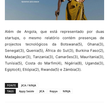
Além de Angola, que está representado por duas
startups, o mesmo relatório contém presenças de
projectos tecnológicos da Botswana(5), Ghana(3),
Senegal(3), Quenia(5), África do Sul(3), Burkina Faso(2),
Madagáscar(3), Tanzania(3), Camarões(3), Mauritania(3),
Tunísia(5), Costa do Marfim(4), Nigéria(8), Uganda(3),
Egipto(4), Etiópia(2), Rwanda(5) e Zámbia(3).
FONTE
JICA / NINJA
TAGS
Appy Saúde
JICA
Kepya
NINJA