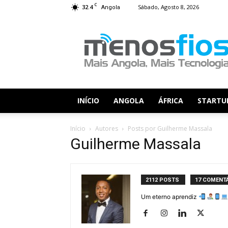
C
32.4
Sábado, Agosto 8, 2026
Angola
Menos
Fios
INÍCIO
ANGOLA
ÁFRICA
STARTU
Início
Autores
Posts por Guilherme Massala
Guilherme Massala
2112 POSTS
17 COMENT
Um eterno aprendiz