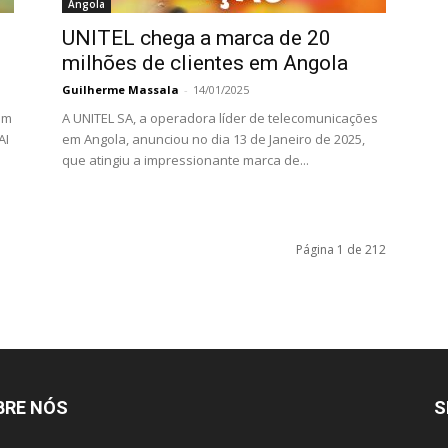
Angola
UNITEL chega a marca de 20
milhões de clientes em Angola
Guilherme Massala
-
14/01/2025
 um
A UNITEL SA, a operadora líder de telecomunicações
AI
em Angola, anunciou no dia 13 de Janeiro de 2025,
que atingiu a impressionante marca de...
Página 1 de 212
BRE NÓS
S