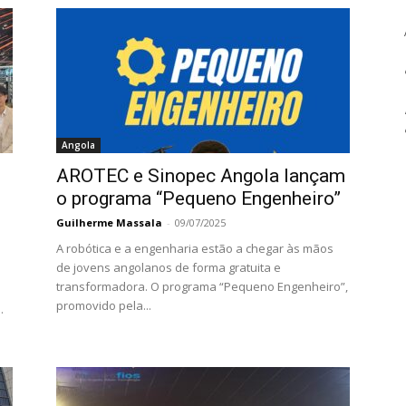
Angola
AROTEC e Sinopec Angola lançam
o programa “Pequeno Engenheiro”
Guilherme Massala
-
09/07/2025
A robótica e a engenharia estão a chegar às mãos
de jovens angolanos de forma gratuita e
transformadora. O programa “Pequeno Engenheiro”,
promovido pela...
.