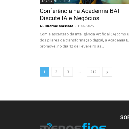
Angola
Conferência na Academia BAI
Discute IA e Negócios
Guilherme Massala
-
11/02/2025
Com a ascensão da Inteligência Artificial (IA) como
dos pilares da transformação digital, a Academia B
promove, no dia 12 de Fevereiro às...
...
1
2
3
212
SO