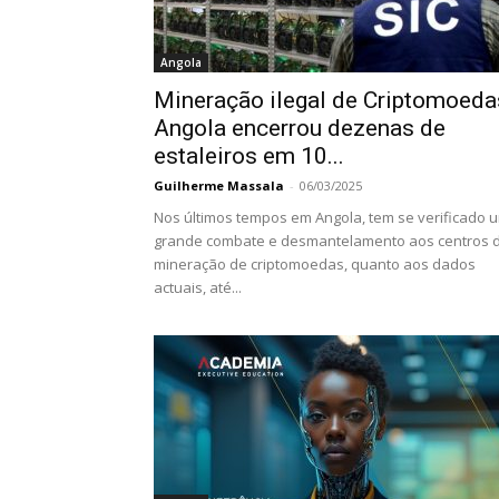
Angola
Mineração ilegal de Criptomoeda
Angola encerrou dezenas de
estaleiros em 10...
Guilherme Massala
-
06/03/2025
Nos últimos tempos em Angola, tem se verificado 
grande combate e desmantelamento aos centros 
mineração de criptomoedas, quanto aos dados
actuais, até...