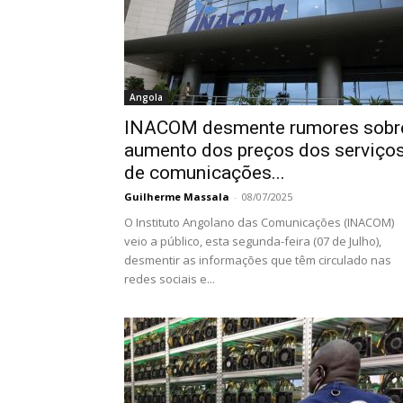
Angola
INACOM desmente rumores sobr
aumento dos preços dos serviço
de comunicações...
Guilherme Massala
-
08/07/2025
O Instituto Angolano das Comunicações (INACOM)
veio a público, esta segunda-feira (07 de Julho),
desmentir as informações que têm circulado nas
redes sociais e...