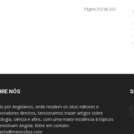
Página 212 de 212
BRE NÓS
S
do por Angolanos, onde residem os seus editores e
boradores directos, tencionamos trazer artigos sobre
ologia, ciência e afins, com uma maior incidência à tópicos
envolvam Angola. Entre em contato:
tacto@menosfios.com