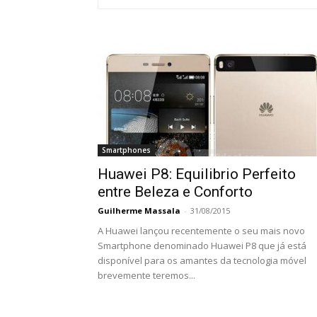
Smartphones
Huawei P8: Equilibrio Perfeito
entre Beleza e Conforto
Guilherme Massala
-
31/08/2015
A Huawei lançou recentemente o seu mais novo
Smartphone denominado Huawei P8 que já está
disponível para os amantes da tecnologia móvel
brevemente teremos...