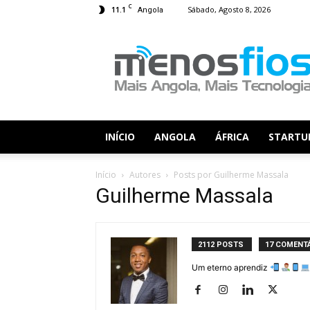
C
11.1
Sábado, Agosto 8, 2026
Angola
Menos
Fios
INÍCIO
ANGOLA
ÁFRICA
STARTU
Início
Autores
Posts por Guilherme Massala
Guilherme Massala
2112 POSTS
17 COMENT
Um eterno aprendiz