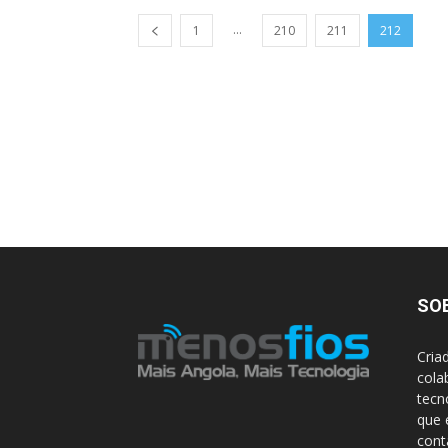
...
1
210
211
212
SO
Cria
cola
tecn
que 
con