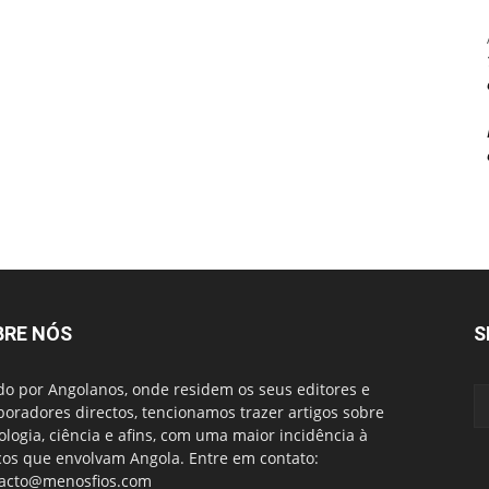
BRE NÓS
S
do por Angolanos, onde residem os seus editores e
boradores directos, tencionamos trazer artigos sobre
ologia, ciência e afins, com uma maior incidência à
cos que envolvam Angola. Entre em contato:
acto@menosfios.com