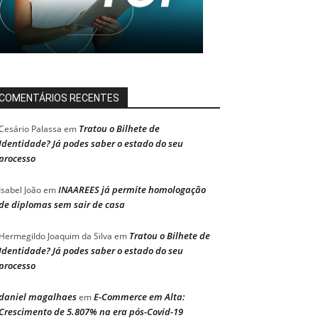
COMENTÁRIOS RECENTES
Tratou o Bilhete de
Cesário Palassa
em
Identidade? Já podes saber o estado do seu
processo
INAAREES já permite homologação
Isabel João
em
de diplomas sem sair de casa
Tratou o Bilhete de
Hermegildo Joaquim da Silva
em
Identidade? Já podes saber o estado do seu
processo
daniel magalhaes
E-Commerce em Alta:
em
Crescimento de 5.807% na era pós-Covid-19