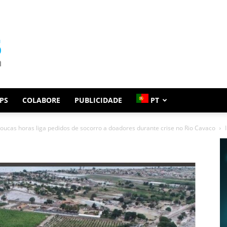
PS
COLABORE
PUBLICIDADE
PT
poucas horas liga pedidos de socorro a doadores durante crise no Rio Cavaco