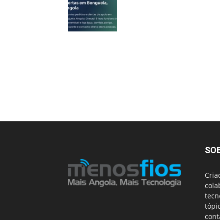
SO
Cria
cola
tecn
tópi
cont