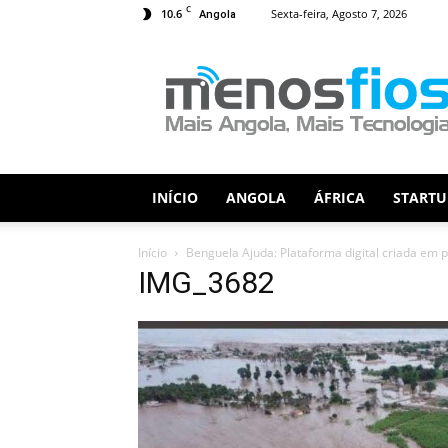
C
10.6
Sexta-feira, Agosto 7, 2026
Angola
Menos
Fios
INÍCIO
ANGOLA
ÁFRICA
STARTU
Início
Benguela Ajuda: Plataforma digital criada em 
IMG_3682