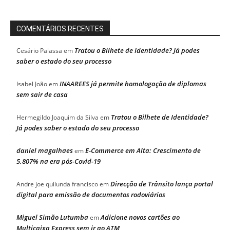
COMENTÁRIOS RECENTES
Tratou o Bilhete de Identidade? Já podes
Cesário Palassa
em
saber o estado do seu processo
INAAREES já permite homologação de diplomas
Isabel João
em
sem sair de casa
Tratou o Bilhete de Identidade?
Hermegildo Joaquim da Silva
em
Já podes saber o estado do seu processo
daniel magalhaes
E-Commerce em Alta: Crescimento de
em
5.807% na era pós-Covid-19
Direcção de Trânsito lança portal
Andre joe quilunda francisco
em
digital para emissão de documentos rodoviários
Miguel Simão Lutumba
Adicione novos cartões ao
em
Multicaixa Express sem ir ao ATM