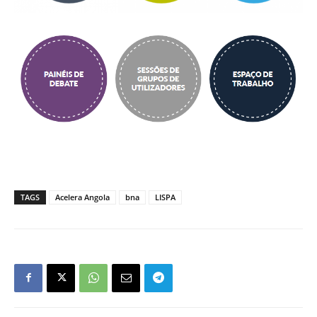
TAGS
Acelera Angola
bna
LISPA