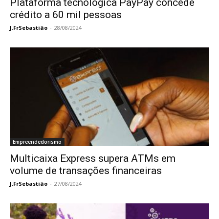
Plataforma tecnológica PayPay concede
crédito a 60 mil pessoas
J.FrSebastião
-
28/08/2024
Empreendedorismo
Multicaixa Express supera ATMs em
volume de transações financeiras
J.FrSebastião
-
27/08/2024