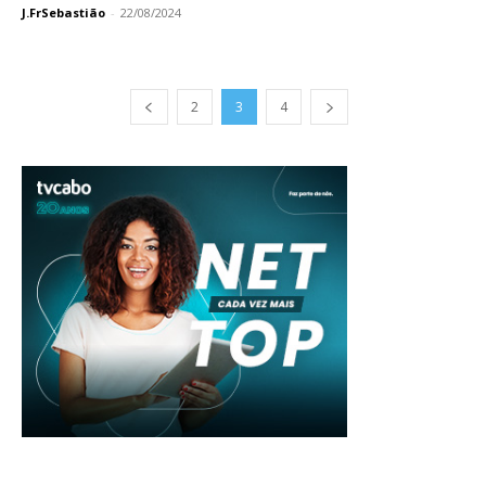
J.FrSebastião
-
22/08/2024
2
3
4