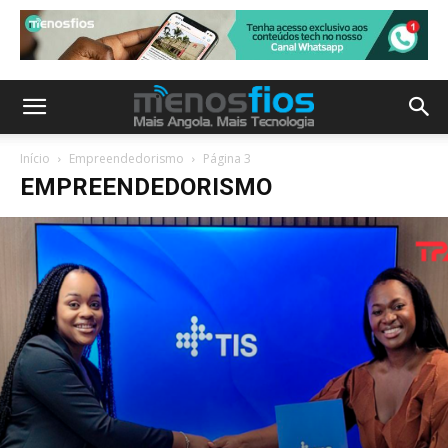
Início
Empreendedorismo
Página 3
EMPREENDEDORISMO