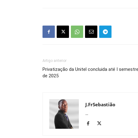
Artigo anterior
Privatização da Unitel concluida até I semestr
de 2025
J.FrSebastião
...