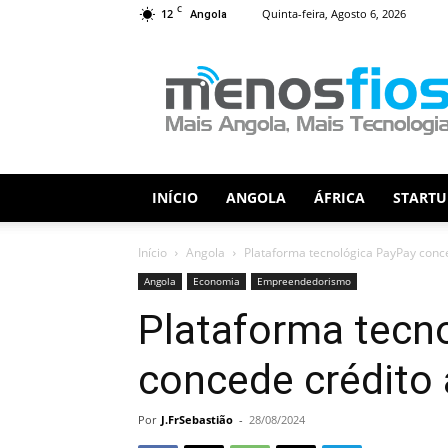
C
12
Quinta-feira, Agosto 6, 2026
Angola
Menos
Fios
INÍCIO
ANGOLA
ÁFRICA
STARTU
Início
Angola
Plataforma tecnológica PayPay conce
Angola
Economia
Empreendedorismo
Plataforma tecn
concede crédito 
Por
J.FrSebastião
-
28/08/2024