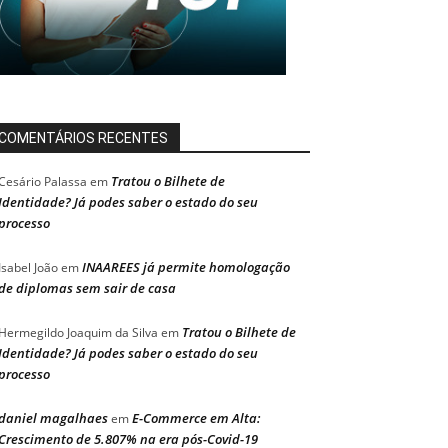
COMENTÁRIOS RECENTES
Tratou o Bilhete de
Cesário Palassa
em
Identidade? Já podes saber o estado do seu
processo
INAAREES já permite homologação
Isabel João
em
de diplomas sem sair de casa
Tratou o Bilhete de
Hermegildo Joaquim da Silva
em
Identidade? Já podes saber o estado do seu
processo
daniel magalhaes
E-Commerce em Alta:
em
Crescimento de 5.807% na era pós-Covid-19