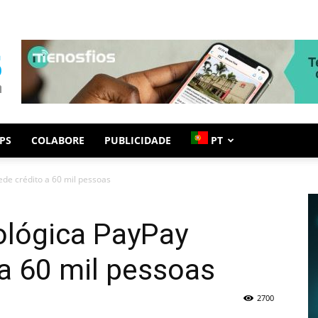
PS
COLABORE
PUBLICIDADE
PT
de crédito a 60 mil pessoas
ológica PayPay
a 60 mil pessoas
2700