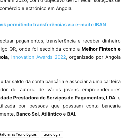
riada em 2020, com o objectivo de fornecer soluções de
 comércio electrónico em Angola.
ık permitindo transferências via e-mail e IBAN
ectuar pagamentos, transferência e receber dinheiro
igo QR, onde foi escolhida como a
Melhor Fintech e
ola
,
Innovation Awards 2022
, organizado por Angola
ltar saldo da conta bancária e associar a uma carteira
vador de autoria de vários jovens empreendedores
dade Prestadora de Serviços de Pagamentos, LDA
, e
tilizada por pessoas que possuam conta bancária
damente,
Banco Sol
,
Atlântico
e
BAI
.
ataformas Tecnológicas
tecnologia