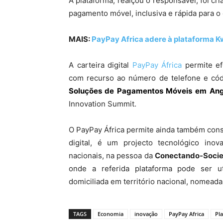
A plataforma, realçou o responsável, foi c
pagamento móvel, inclusiva e rápida para o
MAIS:
PayPay Africa adere à plataforma Kw
A carteira digital
PayPay África
permite ef
com recurso ao número de telefone e cód
Soluções de Pagamentos Móveis em
Ang
Innovation Summit.
O PayPay África permite ainda também consu
digital, é um projecto tecnológico ino
nacionais, na pessoa da
Conectando-Socie
onde a referida plataforma pode ser u
domiciliada em território nacional, nomea
TAGS
Economia
inovação
PayPay Africa
Pl