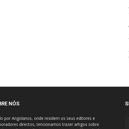
BRE NÓS
S
do por Angolanos, onde residem os seus editores e
boradores directos, tencionamos trazer artigos sobre