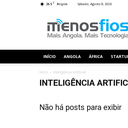
C
26.5
Sábado, Agosto 8, 2026
Angola
Menos
Fios
INÍCIO
ANGOLA
ÁFRICA
STARTU
Início
Inteligência Artificial
INTELIGÊNCIA ARTIFIC
Não há posts para exibir