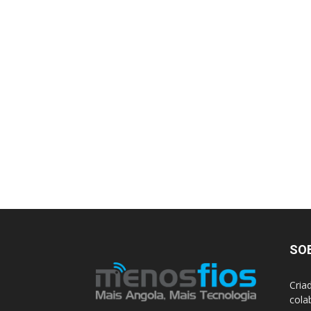
SO
Cria
cola