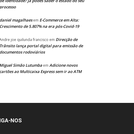
de Identidade? Já podes saber o estado do seu
processo
daniel magalhaes
E-Commerce em Alta:
em
Crescimento de 5.807% na era pós-Covid-19
Direcção de
Andre joe quilunda francisco
em
Trânsito lança portal digital para emissão de
documentos rodoviários
Miguel Simão Lutumba
Adicione novos
em
cartões ao Multicaixa Express sem ir ao ATM
IGA-NOS