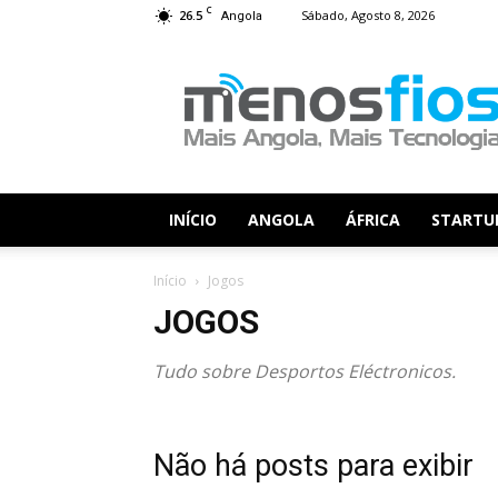
C
26.5
Sábado, Agosto 8, 2026
Angola
Menos
Fios
INÍCIO
ANGOLA
ÁFRICA
STARTU
Início
Jogos
JOGOS
Tudo sobre Desportos Eléctronicos.
Não há posts para exibir