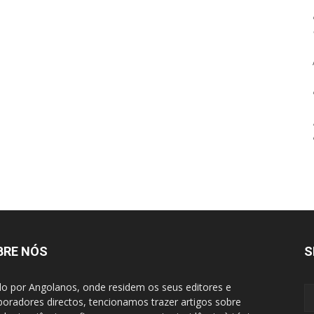
BRE NÓS
S
do por Angolanos, onde residem os seus editores e
boradores directos, tencionamos trazer artigos sobre