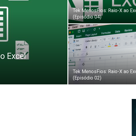
Tek MenosFios: Raio-X ao Ex
(Episódio 04)
o Excel
Tek MenosFios: Raio-X ao Ex
(Episódio 02)