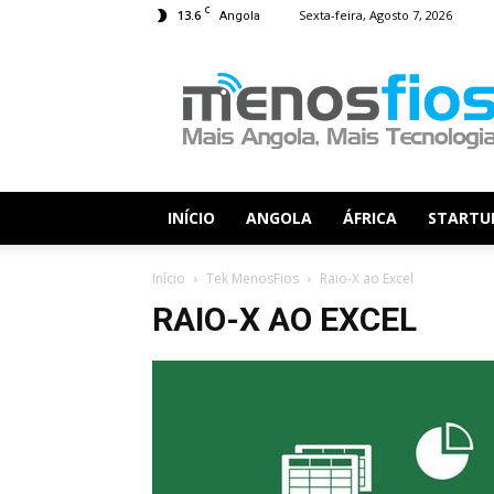
C
13.6
Sexta-feira, Agosto 7, 2026
Angola
Menos
Fios
INÍCIO
ANGOLA
ÁFRICA
STARTU
Início
Tek MenosFios
Raio-X ao Excel
RAIO-X AO EXCEL