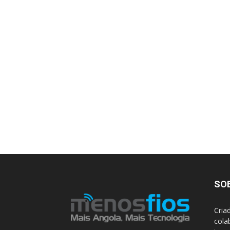
SO
Cria
cola