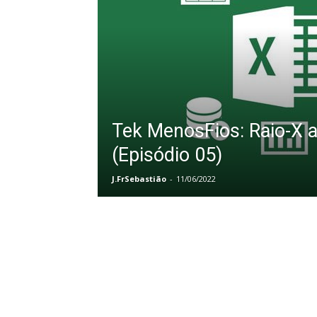
Tek MenosFios: Raio-X a
(Episódio 05)
J.FrSebastião
-
11/06/2022