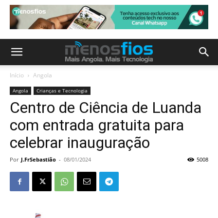
Início
Angola
Angola
Crianças e Tecnologia
Centro de Ciência de Luanda
com entrada gratuita para
celebrar inauguração
Por
J.FrSebastião
-
08/01/2024
5008