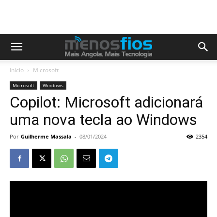
Início
Microsoft
Microsoft
Windows
Copilot: Microsoft adicionará
uma nova tecla ao Windows
Por
Guilherme Massala
-
08/01/2024
2354