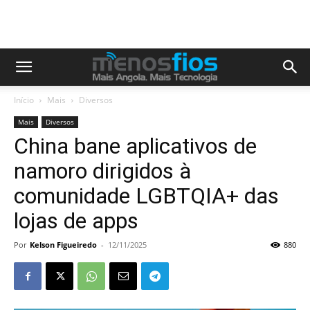
Início
Mais
Diversos
Mais
Diversos
China bane aplicativos de
namoro dirigidos à
comunidade LGBTQIA+ das
lojas de apps
Por
Kelson Figueiredo
-
12/11/2025
880