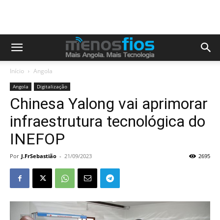
Início
Angola
Angola
Digitalização
Chinesa Yalong vai aprimorar
infraestrutura tecnológica do
INEFOP
Por
J.FrSebastião
-
21/09/2023
2695