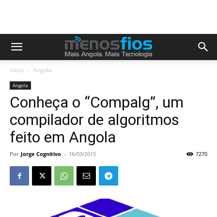
Início
Angola
Angola
Conheça o “Compalg”, um
compilador de algoritmos
feito em Angola
Por
Jorge Cognitivo
-
16/03/2015
7270