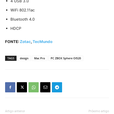
4 USB 3.0
WiFi 802.11ac
Bluetooth 4.0
HDCP
FONTE:
Zotac
,
TecMundo
TAGS
design
Mac Pro
PC ZBOX Sphere OI520
Artigo anterior
Próximo artigo