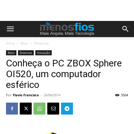
Início
Mais
Diversos
Mais
Diversos
Inovação
Conheça o PC ZBOX Sphere
OI520, um computador
esférico
Por
Flavio Francisco
-
26/06/2014
3504