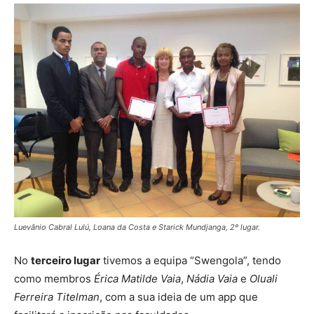
Luevânio Cabral Lulú, Loana da Costa e Starick Mundjanga, 2º lugar.
No
terceiro lugar
tivemos a equipa “Swengola”, tendo
como membros
Érica Matilde Vaia
,
Nádia Vaia
e
Oluali
Ferreira Titelman
, com a sua ideia de um app que