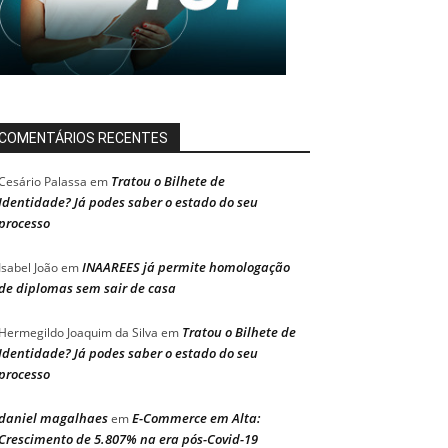
COMENTÁRIOS RECENTES
Tratou o Bilhete de
Cesário Palassa
em
Identidade? Já podes saber o estado do seu
processo
INAAREES já permite homologação
Isabel João
em
de diplomas sem sair de casa
Tratou o Bilhete de
Hermegildo Joaquim da Silva
em
Identidade? Já podes saber o estado do seu
processo
daniel magalhaes
E-Commerce em Alta:
em
Crescimento de 5.807% na era pós-Covid-19