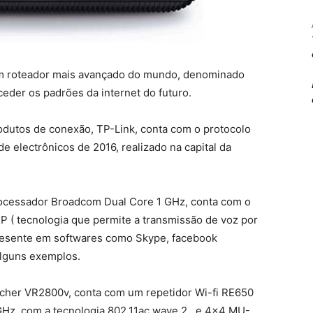
m roteador mais avançado do mundo, denominado
ceder os padrões da internet do futuro.
odutos de conexão, TP-Link, conta com o protocolo
 de electrônicos de 2016, realizado na capital da
rocessador Broadcom Dual Core 1 GHz, conta com o
P ( tecnologia que permite a transmissão de voz por
presente em softwares como Skype, facebook
alguns exemplos.
rcher VR2800v, conta com um repetidor Wi-fi RE650
Hz, com a tecnologia 802.11ac wave 2 , e 4×4 MU-