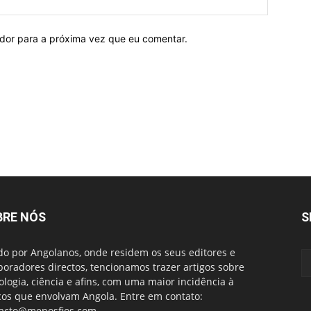
ador para a próxima vez que eu comentar.
BRE NÓS
S
do por Angolanos, onde residem os seus editores e
boradores directos, tencionamos trazer artigos sobre
ologia, ciência e afins, com uma maior incidência à
cos que envolvam Angola. Entre em contato:
acto@menosfios.com