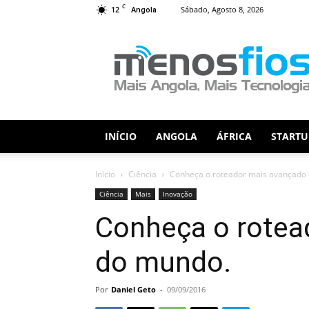
C
12
Sábado, Agosto 8, 2026
Angola
Menos
Fios
INÍCIO
ANGOLA
ÁFRICA
STARTU
Início
Ciência
Conheça o roteador mais avançado
Ciência
Mais
Inovação
Conheça o rotea
do mundo.
Por
Daniel Geto
-
09/09/2016