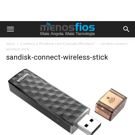
Início
Conhece a Pendrive com Conexão Wireless?
sandisk-connect-
wireless-stick
sandisk-connect-wireless-stick