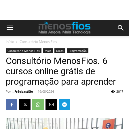
Início
Consultório Menos Fios
Consultório Menos Fios
Mais
Dicas
Programação
Consultório MenosFios. 6
cursos online grátis de
programação para aprender
Por
J.FrSebastião
-
19/08/2024
2017