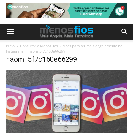
Início
Consultório MenosFios. 7 dicas para ter mais engajamento no
Instagram
naom_5f7c160e66299
naom_5f7c160e66299