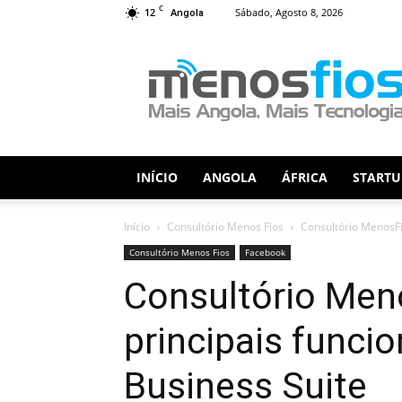
C
12
Sábado, Agosto 8, 2026
Angola
Menos
Fios
INÍCIO
ANGOLA
ÁFRICA
STARTU
Início
Consultório Menos Fios
Consultório MenosFi
Consultório Menos Fios
Facebook
Consultório Men
principais funci
Business Suite