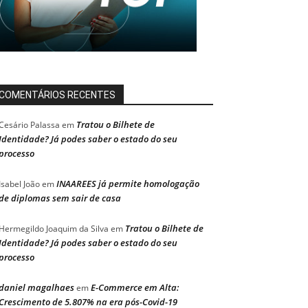
COMENTÁRIOS RECENTES
Tratou o Bilhete de
Cesário Palassa
em
Identidade? Já podes saber o estado do seu
processo
INAAREES já permite homologação
Isabel João
em
de diplomas sem sair de casa
Tratou o Bilhete de
Hermegildo Joaquim da Silva
em
Identidade? Já podes saber o estado do seu
processo
daniel magalhaes
E-Commerce em Alta:
em
Crescimento de 5.807% na era pós-Covid-19