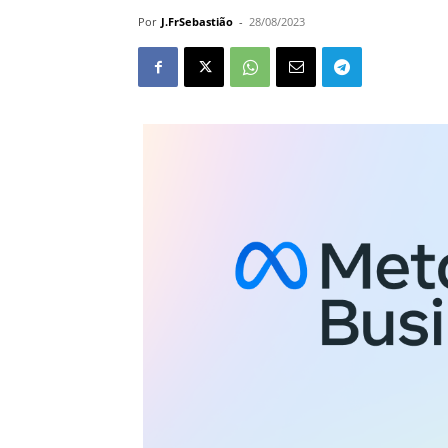
Por
J.FrSebastião
-
28/08/2023