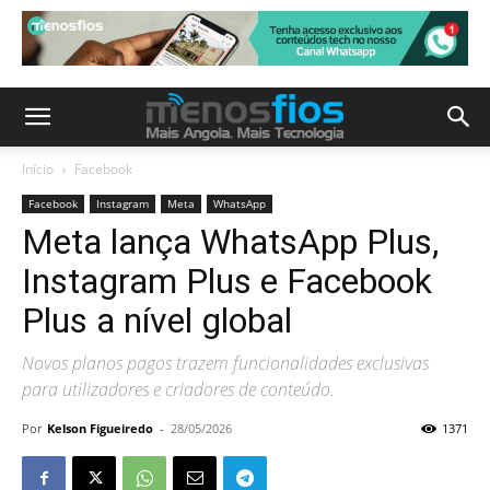
Início
Facebook
Facebook
Instagram
Meta
WhatsApp
Meta lança WhatsApp Plus,
Instagram Plus e Facebook
Plus a nível global
Novos planos pagos trazem funcionalidades exclusivas
para utilizadores e criadores de conteúdo.
Por
Kelson Figueiredo
-
28/05/2026
1371