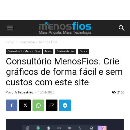
Início
Consultório Menos Fios
Consultório Menos Fios
Mais
Curiosidades
Dicas
Consultório MenosFios. Crie
gráficos de forma fácil e sem
custos com este site
Por
J.FrSebastião
-
15/01/2025
2165