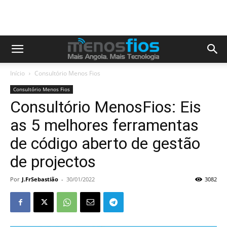
Início
Consultório Menos Fios
Consultório Menos Fios
Consultório MenosFios: Eis
as 5 melhores ferramentas
de código aberto de gestão
de projectos
Por
J.FrSebastião
-
30/01/2022
3082