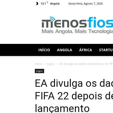
C
13.1
Sexta-feira, Agosto 7, 2026
Angola
Menos
Fios
INÍCIO
ANGOLA
ÁFRICA
STARTU
Início
Jogos
EA divulga os dados estatísticos do FIF
Jogos
EA divulga os da
FIFA 22 depois d
lançamento