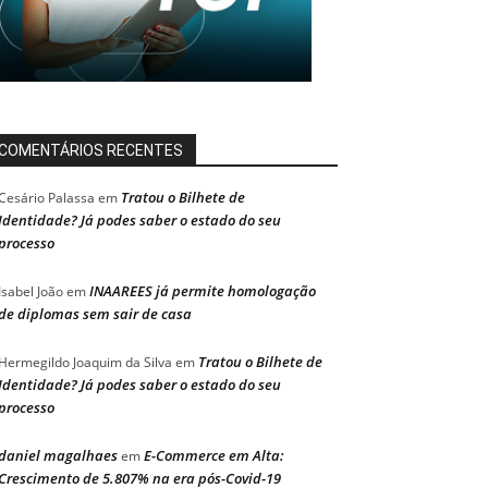
COMENTÁRIOS RECENTES
Tratou o Bilhete de
Cesário Palassa
em
Identidade? Já podes saber o estado do seu
processo
INAAREES já permite homologação
Isabel João
em
de diplomas sem sair de casa
Tratou o Bilhete de
Hermegildo Joaquim da Silva
em
Identidade? Já podes saber o estado do seu
processo
daniel magalhaes
E-Commerce em Alta:
em
Crescimento de 5.807% na era pós-Covid-19