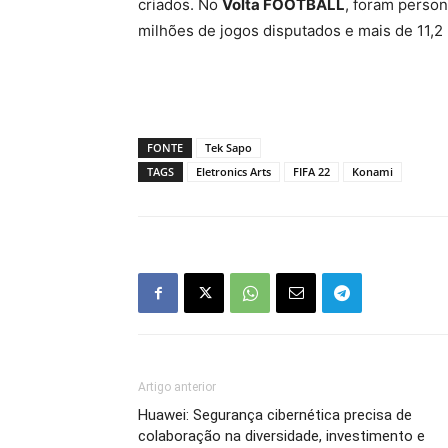
criados. No
Volta FOOTBALL
, foram person
milhões de jogos disputados e mais de 11,2
FONTE
Tek Sapo
TAGS
Eletronics Arts
FIFA 22
Konami
Artigo anterior
Huawei: Segurança cibernética precisa de
colaboração na diversidade, investimento e