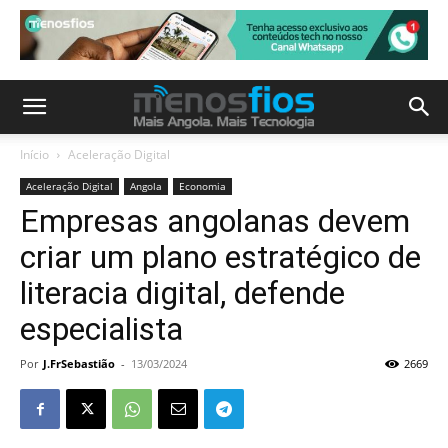
Início
Aceleração Digital
Aceleração Digital
Angola
Economia
Empresas angolanas devem
criar um plano estratégico de
literacia digital, defende
especialista
Por
J.FrSebastião
-
13/03/2024
2669