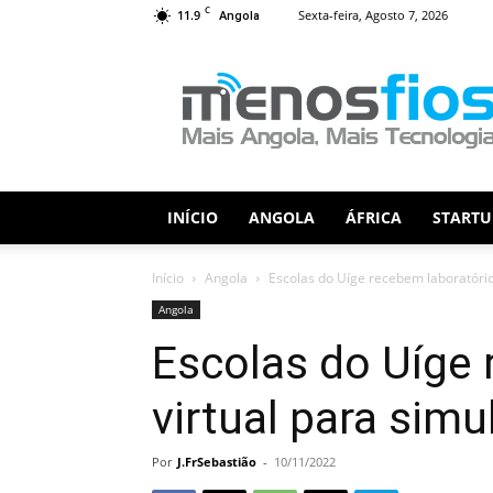
C
11.9
Sexta-feira, Agosto 7, 2026
Angola
Menos
Fios
INÍCIO
ANGOLA
ÁFRICA
STARTU
Início
Angola
Escolas do Uíge recebem laboratório
Angola
Escolas do Uíge 
virtual para sim
Por
J.FrSebastião
-
10/11/2022