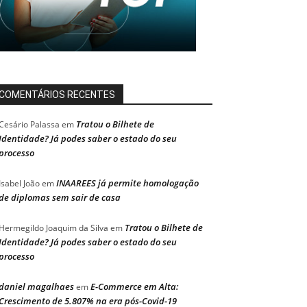
COMENTÁRIOS RECENTES
Tratou o Bilhete de
Cesário Palassa
em
Identidade? Já podes saber o estado do seu
processo
INAAREES já permite homologação
Isabel João
em
de diplomas sem sair de casa
Tratou o Bilhete de
Hermegildo Joaquim da Silva
em
Identidade? Já podes saber o estado do seu
processo
daniel magalhaes
E-Commerce em Alta:
em
Crescimento de 5.807% na era pós-Covid-19