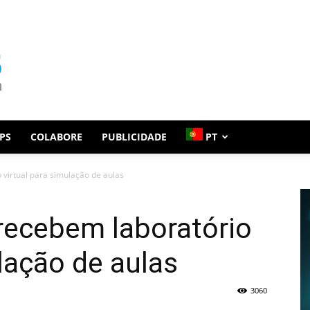
PS
COLABORE
PUBLICIDADE
PT
 virtual para simulação de aulas
recebem laboratório
ulação de aulas
3060