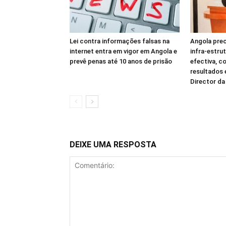
Lei contra informações falsas na
Angola prec
internet entra em vigor em Angola e
infra-estru
prevê penas até 10 anos de prisão
efectiva, c
resultados
Director d
DEIXE UMA RESPOSTA