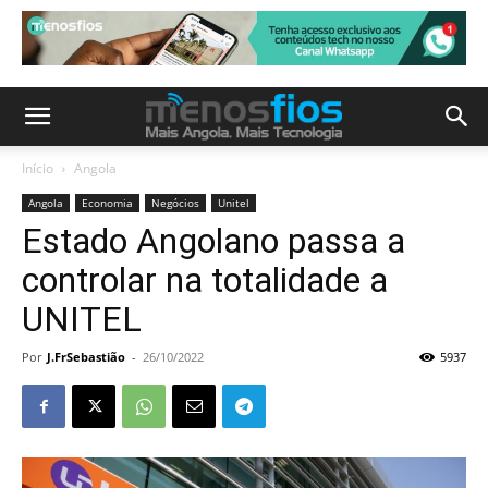
Início
Angola
Angola
Economia
Negócios
Unitel
Estado Angolano passa a
controlar na totalidade a
UNITEL
Por
J.FrSebastião
-
26/10/2022
5937