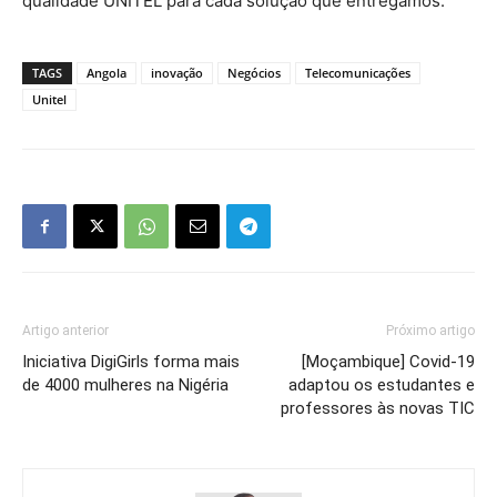
qualidade UNITEL para cada solução que entregamos.
TAGS
Angola
inovação
Negócios
Telecomunicações
Unitel
Artigo anterior
Próximo artigo
Iniciativa DigiGirls forma mais
[Moçambique] Covid-19
de 4000 mulheres na Nigéria
adaptou os estudantes e
professores às novas TIC