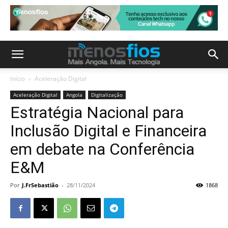
Início
Aceleração Digital
Aceleração Digital
Angola
Digitalização
Estratégia Nacional para
Inclusão Digital e Financeira
em debate na Conferência
E&M
Por
J.FrSebastião
-
28/11/2024
1868