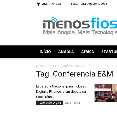
C
26.3
Sexta-feira, Agosto 7, 2026
Angola
Menos
Fios
INÍCIO
ANGOLA
ÁFRICA
STARTU
Início
Tags
Conferencia E&M
Tag: Conferencia E&M
Estratégia Nacional para Inclusão
Digital e Financeira em debate na
Conferência...
28/11/2024
Aceleração Digital