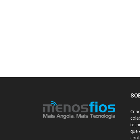
SO
Cria
cola
tecn
que 
con