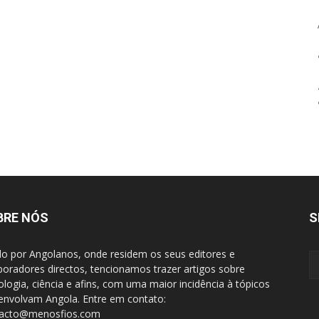
BRE NÓS
S
do por Angolanos, onde residem os seus editores e
boradores directos, tencionamos trazer artigos sobre
ologia, ciência e afins, com uma maior incidência à tópicos
envolvam Angola. Entre em contato:
tacto@menosfios.com