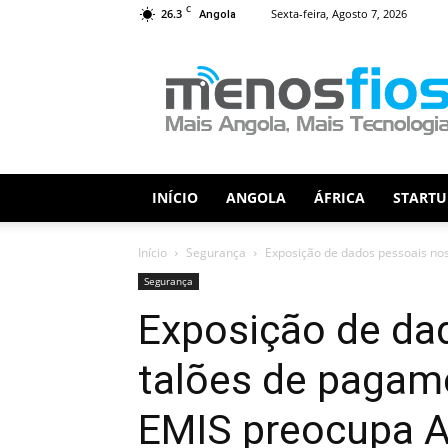
C
26.3
Sexta-feira, Agosto 7, 2026
Angola
Menos
Fios
INÍCIO
ANGOLA
ÁFRICA
STARTU
Início
Segurança
Exposição de dados pessoais nos
Segurança
Exposição de da
talões de pagam
EMIS preocupa 