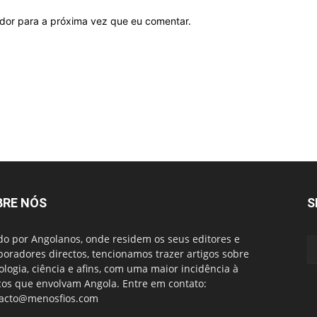
ador para a próxima vez que eu comentar.
BRE NÓS
S
do por Angolanos, onde residem os seus editores e
boradores directos, tencionamos trazer artigos sobre
ologia, ciência e afins, com uma maior incidência à
cos que envolvam Angola. Entre em contato:
acto@menosfios.com