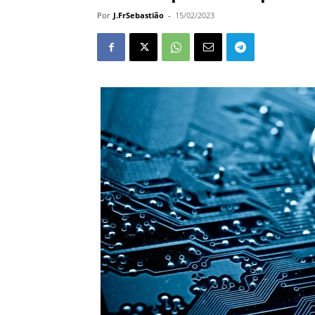
Por
J.FrSebastião
-
15/02/2023