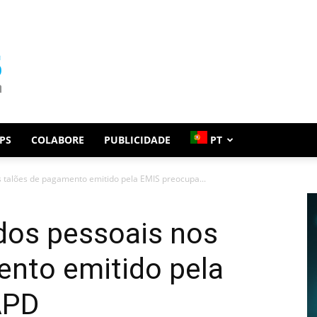
PS
COLABORE
PUBLICIDADE
PT
 talões de pagamento emitido pela EMIS preocupa...
dos pessoais nos
ento emitido pela
APD