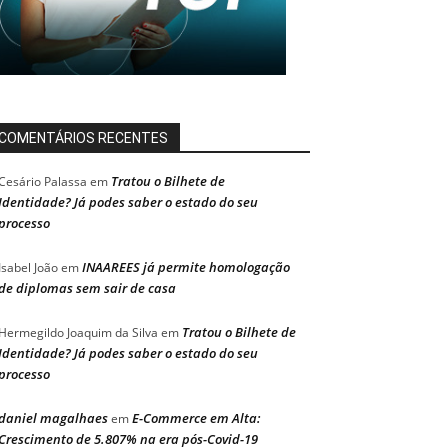
COMENTÁRIOS RECENTES
Tratou o Bilhete de
Cesário Palassa
em
Identidade? Já podes saber o estado do seu
processo
INAAREES já permite homologação
Isabel João
em
de diplomas sem sair de casa
Tratou o Bilhete de
Hermegildo Joaquim da Silva
em
Identidade? Já podes saber o estado do seu
processo
daniel magalhaes
E-Commerce em Alta:
em
Crescimento de 5.807% na era pós-Covid-19