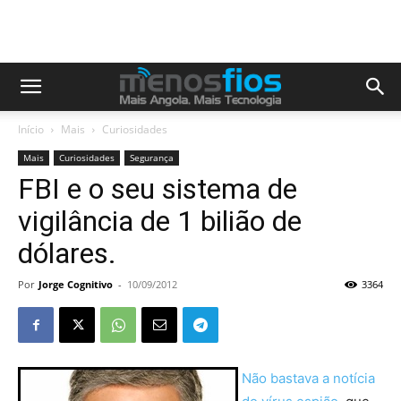
Início
Mais
Curiosidades
Mais
Curiosidades
Segurança
FBI e o seu sistema de
vigilância de 1 bilião de
dólares.
Por
Jorge Cognitivo
-
10/09/2012
3364
Não bastava a notícia