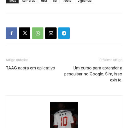
TAGS
cameras
dna
fbi
rosto
vigilância
Artigo anterior
Próximo artigo
TAAG agora em aplicativo
Um curso para aprender a
pesquisar no Google. Sim, isso
existe.