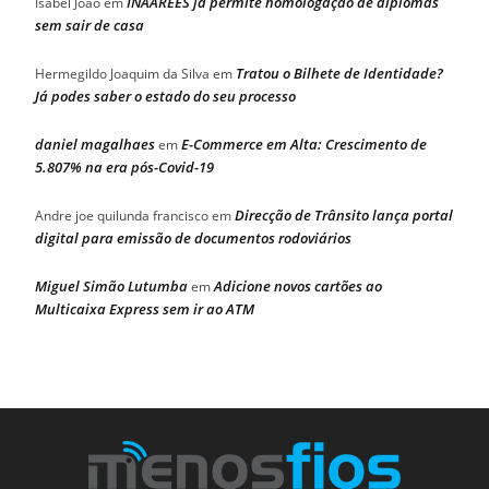
INAAREES já permite homologação de diplomas
Isabel João
em
sem sair de casa
Tratou o Bilhete de Identidade?
Hermegildo Joaquim da Silva
em
Já podes saber o estado do seu processo
daniel magalhaes
E-Commerce em Alta: Crescimento de
em
5.807% na era pós-Covid-19
Direcção de Trânsito lança portal
Andre joe quilunda francisco
em
digital para emissão de documentos rodoviários
Miguel Simão Lutumba
Adicione novos cartões ao
em
Multicaixa Express sem ir ao ATM