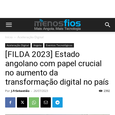
Início
Aceleração Digital
Aceleração Digital
Angola
Eventos Tecnológicos
[FILDA 2023] Estado
angolano com papel crucial
no aumento da
transformação digital no país
Por
J.FrSebastião
-
26/07/2023
2392