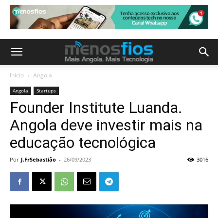
Início
Angola
Angola
Startups
Founder Institute Luanda.
Angola deve investir mais na
educação tecnológica
Por
J.FrSebastião
-
26/09/2023
3016