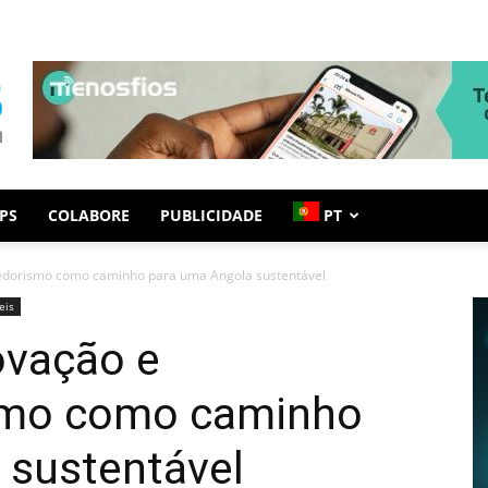
PS
COLABORE
PUBLICIDADE
PT
edorismo como caminho para uma Angola sustentável
eis
ovação e
smo como caminho
 sustentável