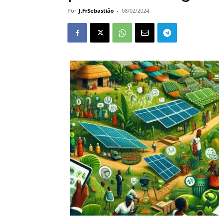
Por
J.FrSebastião
-
08/02/2024