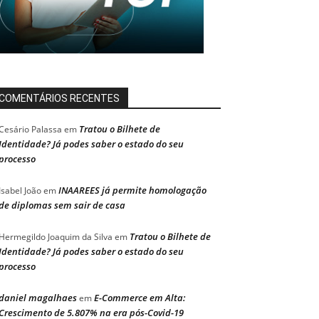
COMENTÁRIOS RECENTES
Tratou o Bilhete de
Cesário Palassa
em
Identidade? Já podes saber o estado do seu
processo
INAAREES já permite homologação
Isabel João
em
de diplomas sem sair de casa
Tratou o Bilhete de
Hermegildo Joaquim da Silva
em
Identidade? Já podes saber o estado do seu
processo
daniel magalhaes
E-Commerce em Alta:
em
Crescimento de 5.807% na era pós-Covid-19