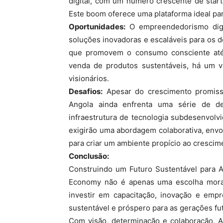
digital, com um número crescente de star
Este boom oferece uma plataforma ideal pa
Oportunidades:
O empreendedorismo digit
soluções inovadoras e escaláveis para os d
que promovem o consumo consciente até p
venda de produtos sustentáveis, há um 
visionários.
Desafios:
Apesar do crescimento promiss
Angola ainda enfrenta uma série de des
infraestrutura de tecnologia subdesenvolvi
exigirão uma abordagem colaborativa, envol
para criar um ambiente propício ao crescim
Conclusão:
Construindo um Futuro Sustentável para A
Economy não é apenas uma escolha mora
investir em capacitação, inovação e emp
sustentável e próspero para as gerações fu
Com visão, determinação e colaboração, A