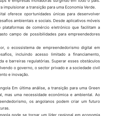
tups e empresas inovadoras surgindo em todo o país.
ra impulsionar a transição para uma Economia Verde.
al oferece oportunidades únicas para desenvolver
esafios ambientais e sociais. Desde aplicativos móveis
lataformas de comércio eletrónico que facilitam a
vasto campo de possibilidades para empreendedores
or, o ecossistema de empreendedorismo digital em
afios, incluindo acesso limitado a financiamento,
da e barreiras regulatórias. Superar esses obstáculos
vendo o governo, o sector privado e a sociedade civil
ento e inovação.
ngola Em última análise, a transição para uma Green
l, mas uma necessidade económica e ambiental. Ao
reendedorismo, os angolanos podem criar um futuro
turas.
ngola pode se tornar um líder regional em economia