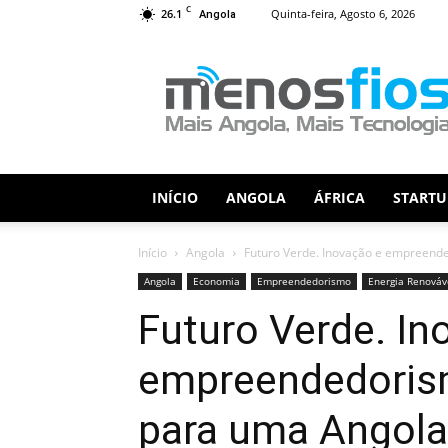
C
26.1
Quinta-feira, Agosto 6, 2026
Angola
Menos
Fios
INÍCIO
ANGOLA
ÁFRICA
STARTU
Início
Angola
Futuro Verde. Inovação e empreend
Angola
Economia
Empreendedorismo
Energia Renováv
Futuro Verde. In
empreendedori
para uma Angola