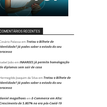
COMENTÁRIOS RECENTES
Tratou o Bilhete de
Cesário Palassa
em
Identidade? Já podes saber o estado do seu
processo
INAAREES já permite homologação
Isabel João
em
de diplomas sem sair de casa
Tratou o Bilhete de
Hermegildo Joaquim da Silva
em
Identidade? Já podes saber o estado do seu
processo
daniel magalhaes
E-Commerce em Alta:
em
Crescimento de 5.807% na era pós-Covid-19