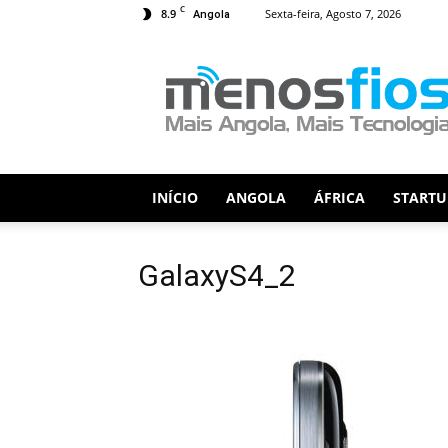
C
8.9
Sexta-feira, Agosto 7, 2026
Angola
Menos
Fios
INÍCIO
ANGOLA
ÁFRICA
STARTU
GalaxyS4_2