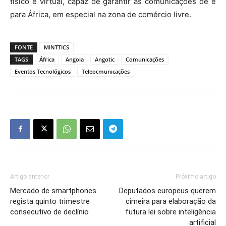
físico e virtual, capaz de garantir as comunicações de e
para África, em especial na zona de comércio livre.
FONTE
MINTTICS
TAGS
África
Angola
Angotic
Comunicações
Eventos Tecnológicos
Teleocmunicações
Artigo anterior
Próximo artigo
Mercado de smartphones
Deputados europeus querem
regista quinto trimestre
cimeira para elaboração da
consecutivo de declínio
futura lei sobre inteligência
artificial