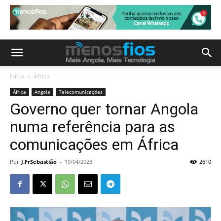
Início
África
África
Angola
Telecomunicações
Governo quer tornar Angola
numa referência para as
comunicações em África
Por
J.FrSebastião
-
19/04/2023
2610