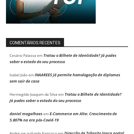
COMENTÁRIOS RECENTES
Tratou o Bilhete de Identidade? Já podes
Cesário Palassa
em
saber o estado do seu processo
INAAREES já permite homologação de diplomas
Isabel João
em
sem sair de casa
Tratou o Bilhete de Identidade?
Hermegildo Joaquim da Silva
em
Já podes saber o estado do seu processo
daniel magalhaes
E-Commerce em Alta: Crescimento de
em
5.807% na era pós-Covid-19
Direcção de Trânsito lança portal
Andre joe quilunda francisco
em