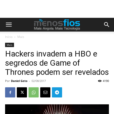
Início
Mais
Mais
Hackers invadem a HBO e
segredos de Game of
Thrones podem ser revelados
Por
Daniel Geto
-
02/08/2017
4190