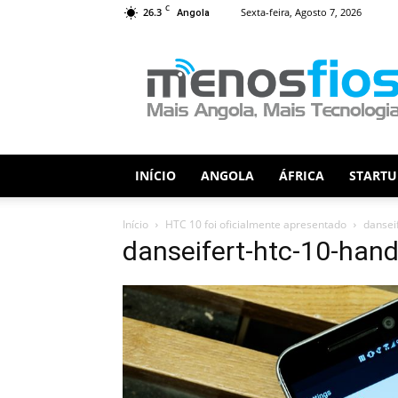
C
26.3
Sexta-feira, Agosto 7, 2026
Angola
Menos
Fios
INÍCIO
ANGOLA
ÁFRICA
STARTU
Início
HTC 10 foi oficialmente apresentado
dansei
danseifert-htc-10-hand