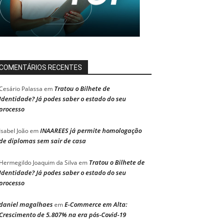
COMENTÁRIOS RECENTES
Tratou o Bilhete de
Cesário Palassa
em
Identidade? Já podes saber o estado do seu
processo
INAAREES já permite homologação
Isabel João
em
de diplomas sem sair de casa
Tratou o Bilhete de
Hermegildo Joaquim da Silva
em
Identidade? Já podes saber o estado do seu
processo
daniel magalhaes
E-Commerce em Alta:
em
Crescimento de 5.807% na era pós-Covid-19