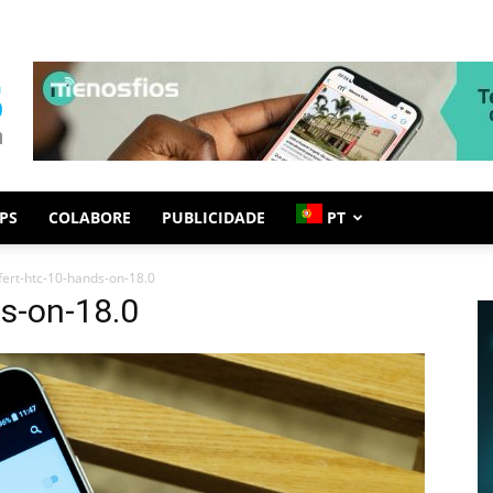
PS
COLABORE
PUBLICIDADE
PT
fert-htc-10-hands-on-18.0
s-on-18.0