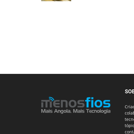
SO
Cria
cola
tecn
tópi
cont