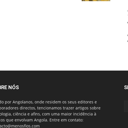
BRE NÓS
S
do por Angolanos, onde residem os seus editores e
boradores directos, tencionamos trazer artigos sobre
ologia, ciência e afins, com uma maior incidência à
cos que envolvam Angola. Entre em contato:
acto@menosfios.com