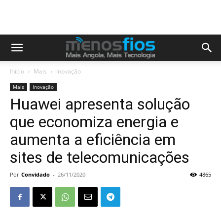
Início
Mais
Inovação
Mais
Inovação
Huawei apresenta solução
que economiza energia e
aumenta a eficiência em
sites de telecomunicações
Por
Convidado
-
26/11/2020
4865