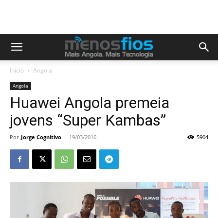
Início
Angola
Angola
Huawei Angola premeia
jovens “Super Kambas”
Por
Jorge Cognitivo
-
19/03/2016
5904