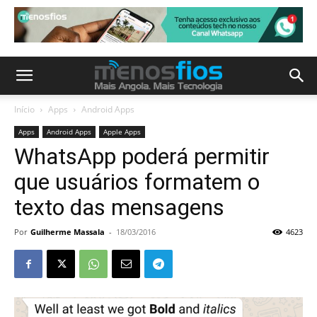
Início
Apps
Android Apps
Apps
Android Apps
Apple Apps
WhatsApp poderá permitir
que usuários formatem o
texto das mensagens
Por
Guilherme Massala
-
18/03/2016
4623