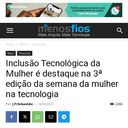
Início
Mais
Diversos
Mais
Diversos
Inclusão Tecnológica da
Mulher é destaque na 3ª
edição da semana da mulher
na tecnologia
Por
J.FrSebastião
-
14/03/2023
2266