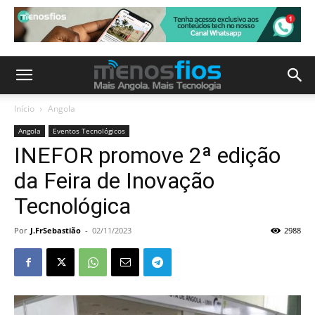
Início
Angola
Angola
Eventos Tecnológicos
INEFOR promove 2ª edição
da Feira de Inovação
Tecnológica
Por
J.FrSebastião
-
02/11/2023
2988